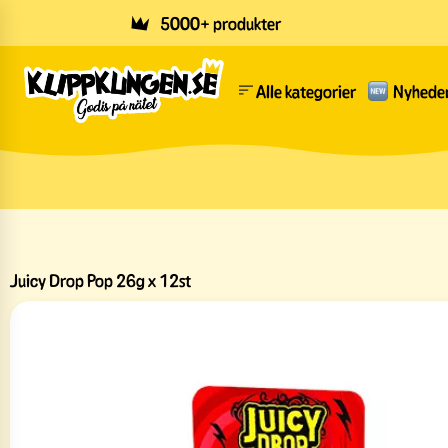
Skip to main content
5000+ produkter
Alle kategorier
Nyhede
Juicy Drop Pop 26g x 12st