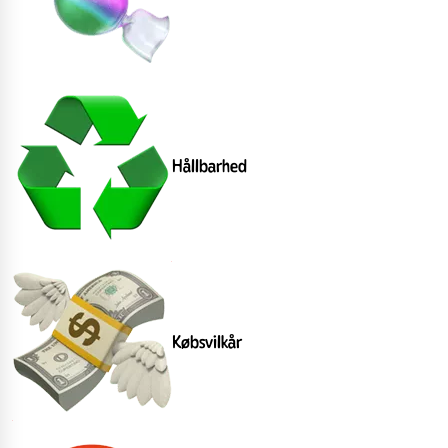
Hållbarhed
Købsvilkår