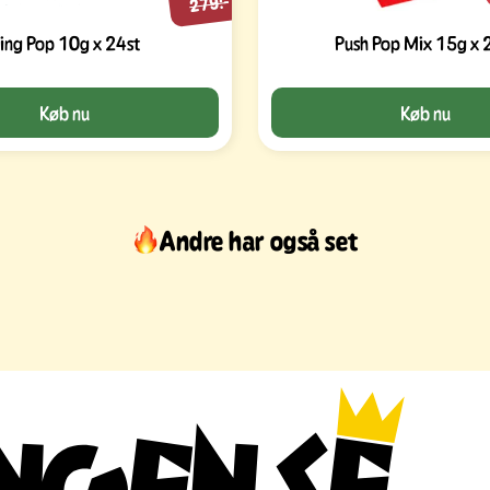
279:-
ing Pop 10g x 24st
Push Pop Mix 15g x 
Køb nu
Køb nu
Andre har også set