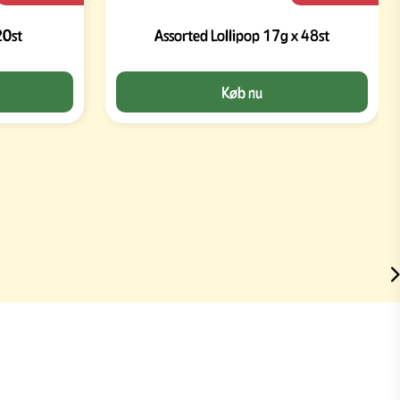
20st
Assorted Lollipop 17g x 48st
Køb nu