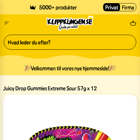
Skip to main content
5000+ produkter
Privat
Firma
Gr
Velkommen til vores nye hjemmeside!
Juicy Drop Gummies Extreme Sour 57g x 12