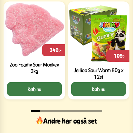
349:-
109:-
Zoo Foamy Sour Monkey
Jellioo Sour Worm 80g x
3kg
12st
Køb nu
Køb nu
Andre har også set