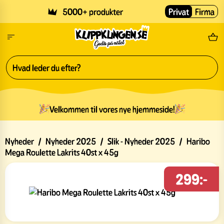
Skip to main content
5000+ produkter
Privat
Firma
Gr
Velkommen til vores nye hjemmeside!
Nyheder
/
Nyheder 2025
/
Slik - Nyheder 2025
/
Haribo
Mega Roulette Lakrits 40st x 45g
299:-