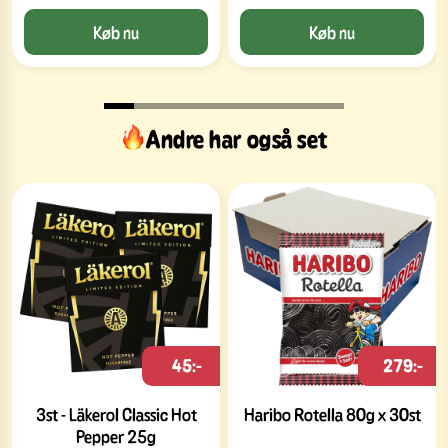
Køb nu
Køb nu
Andre har også set
45:-
279:-
3st - Läkerol Classic Hot
Haribo Rotella 80g x 30st
Pepper 25g