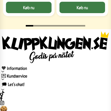
Køb nu
Køb nu
🧡 Information
💌 Kundservice
🗯️ Let’s chat!