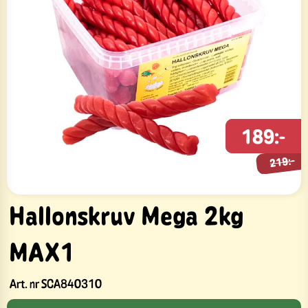
189:-
219:-
219:-
Hallonskruv Mega 2kg
MAX1
Art. nr
SCA840310