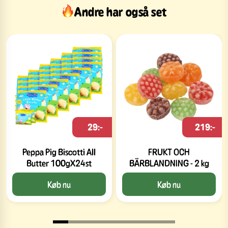
Andre har også set
29:-
219:-
Peppa Pig Biscotti All
FRUKT OCH
Butter 100gX24st
BÄRBLANDNING - 2 kg
Køb nu
Køb nu