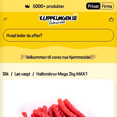
Skip to main content
5000+ produkter
Privat
Firma
Gr
Velkommen til vores nye hjemmeside!
Slik
/
Løs vægt
/
Hallonskruv Mega 2kg MAX1