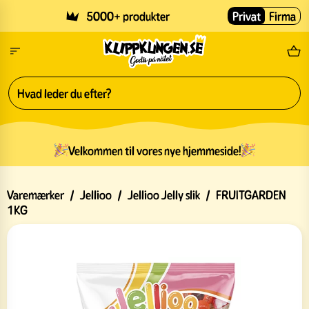
Skip to main content
5000+ produkter
Privat
Firma
Gr
Velkommen til vores nye hjemmeside!
Varemærker
/
Jellioo
/
Jellioo Jelly slik
/
FRUITGARDEN
1KG