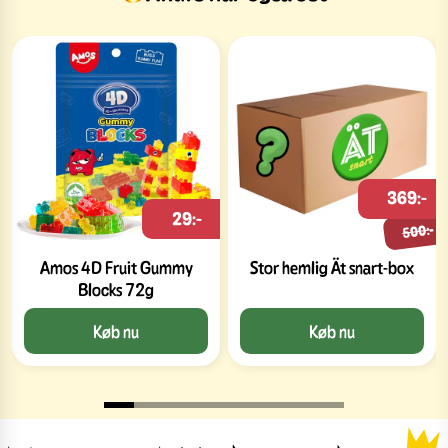
369:-
29:-
500:-
Amos 4D Fruit Gummy
Stor hemlig Ät snart-box
Blocks 72g
Køb nu
Køb nu