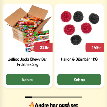
229:-
149:-
Jellioo Jocks Chewy Bar
Hallon & Björnbär 1KG
Fruktmix 3kg
Køb nu
Køb nu
Andre har også set