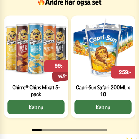
Andre har også set
99:-
259:-
125:-
Chirre® Chips Mixat 5-
Capri-Sun Safari 200ML x
pack
10
Køb nu
Køb nu