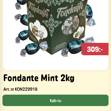
309:-
Fondante Mint 2kg
Art. nr
KON229918
Køb nu