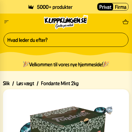
Skip to main content
5000+ produkter
Privat
Firma
Gr
Velkommen til vores nye hjemmeside!
Slik
/
Løs vægt
/
Fondante Mint 2kg