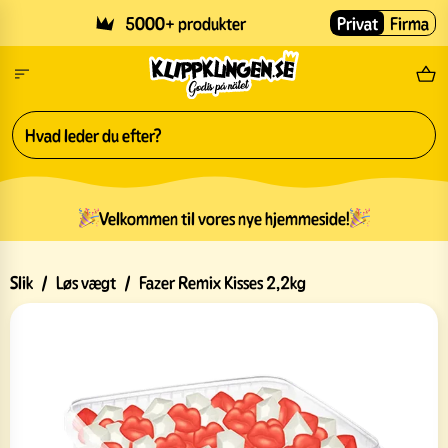
Skip to main content
5000+ produkter
Privat
Firma
Gr
Velkommen til vores nye hjemmeside!
Slik
/
Løs vægt
/
Fazer Remix Kisses 2,2kg