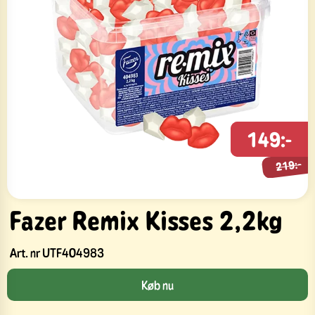
149:-
219:-
219:-
Fazer Remix Kisses 2,2kg
Art. nr
UTF404983
Køb nu