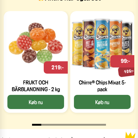
99:-
219:-
125:-
FRUKT OCH
Chirre® Chips Mixat 5-
BÄRBLANDNING - 2 kg
pack
Køb nu
Køb nu