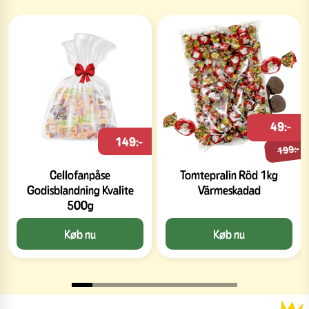
49:-
149:-
199:-
Cellofanpåse
Tomtepralin Röd 1kg
Godisblandning Kvalite
Värmeskadad
500g
Køb nu
Køb nu