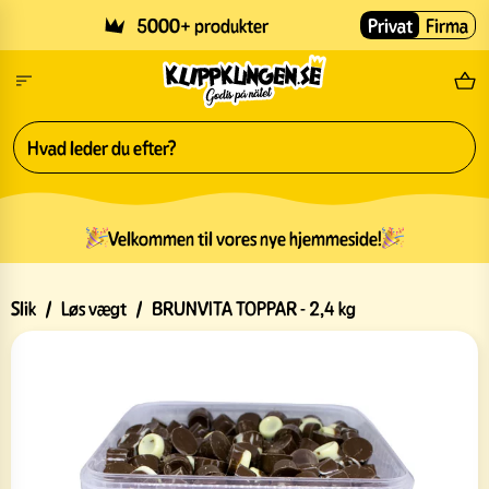
Skip to main content
5000+ produkter
Privat
Firma
Gr
Velkommen til vores nye hjemmeside!
Slik
/
Løs vægt
/
BRUNVITA TOPPAR - 2,4 kg