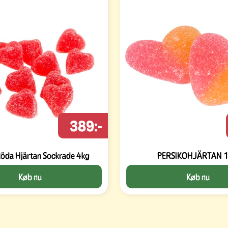
389:-
öda Hjärtan Sockrade 4kg
PERSIKOHJÄRTAN 
Køb nu
Køb nu