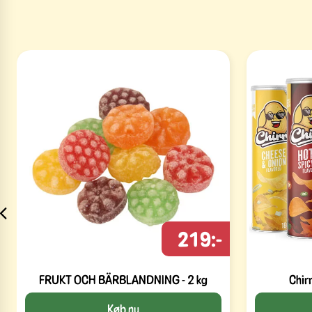
219:-
FRUKT OCH BÄRBLANDNING - 2 kg
Chir
Køb nu