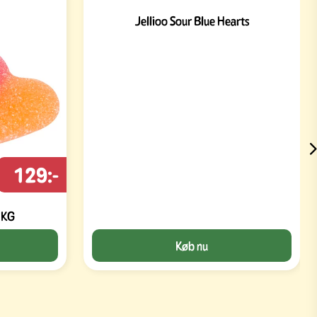
Jellioo Sour Blue Hearts
129:-
1KG
Køb nu