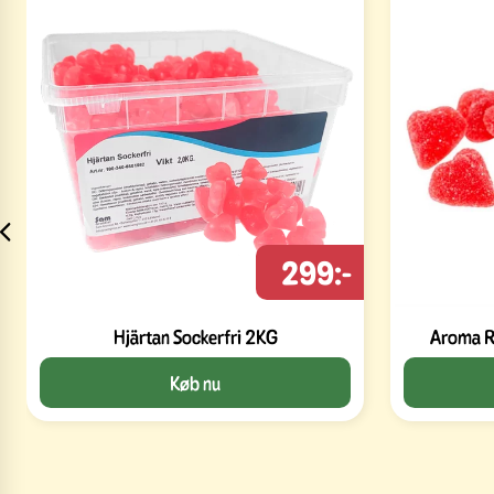
299:-
Hjärtan Sockerfri 2KG
Aroma R
Køb nu