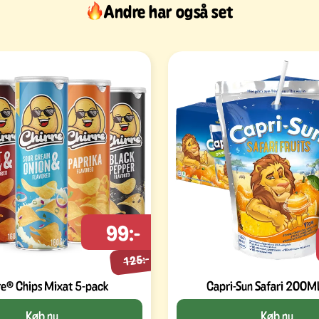
Andre har også set
99:-
125:-
re® Chips Mixat 5-pack
Capri-Sun Safari 200M
Køb nu
Køb nu