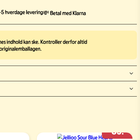
5 hverdage levering
💸 Betal med Klarna
s indhold kan ske. Kontroller derfor altid
originalemballagen.
89:-