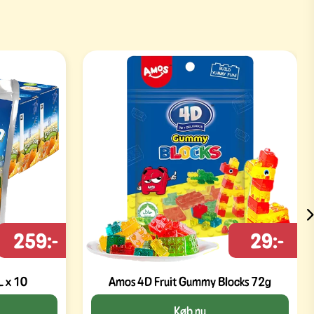
259:-
29:-
L x 10
Amos 4D Fruit Gummy Blocks 72g
Køb nu