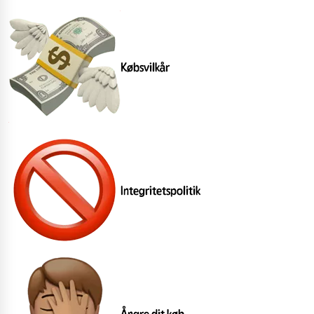
Købsvilkår
Integritetspolitik
Ångre dit køb