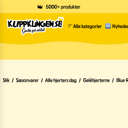
Skip to main content
5000+ produkter
Alle kategorier
Nyhede
Slik
/
Sæsonvarer
/
Alle hjerters dag
/
Geléhjerterne
/
Blue 