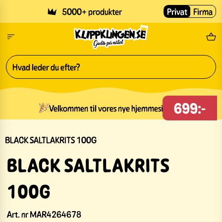
Skip to main content
5000+ produkter
Privat
Firma
Gr
699:-
Velkommen til vores nye hjemmeside!
BLACK SALTLAKRITS 100G
BLACK SALTLAKRITS
100G
Art. nr
MAR4264678