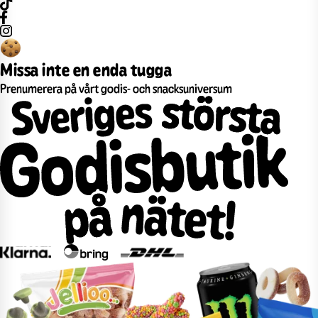
Missa inte en enda tugga
Prenumerera på vårt godis- och snacksuniversum