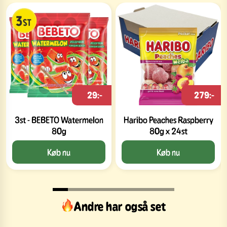
29:-
279:-
3st - BEBETO Watermelon
Haribo Peaches Raspberry
80g
80g x 24st
Køb nu
Køb nu
Andre har også set